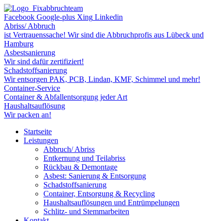
Facebook
Google-plus
Xing
Linkedin
Abriss/ Abbruch
ist Vertrauenssache! Wir sind die Abbruchprofis aus Lübeck und
Hamburg
Asbestsanierung
Wir sind dafür zertifiziert!
Schadstoffsanierung
Wir entsorgen PAK, PCB, Lindan, KMF, Schimmel und mehr!
Container-Service
Container & Abfallentsorgung jeder Art
Haushaltsauflösung
Wir packen an!
Startseite
Leistungen
Abbruch/ Abriss
Entkernung und Teilabriss
Rückbau & Demontage
Asbest: Sanierung & Entsorgung
Schadstoffsanierung
Container, Entsorgung & Recycling
Haushaltsauflösungen und Entrümpelungen
Schlitz- und Stemmarbeiten
Kontakt